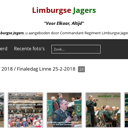
Limburgse
Jagers
"Voor Elkaar, Altijd"
burgse Jagers
, u aangeboden door Commandant Regiment Limburgse Jagers 
eerd
Recente foto's
/
2018
/
Finaledag Linne 25-2-2018
23