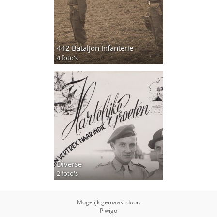
442 Bataljon Infanterie
4 foto's
Diverse
2 foto's
Mogelijk gemaakt door:
Piwigo