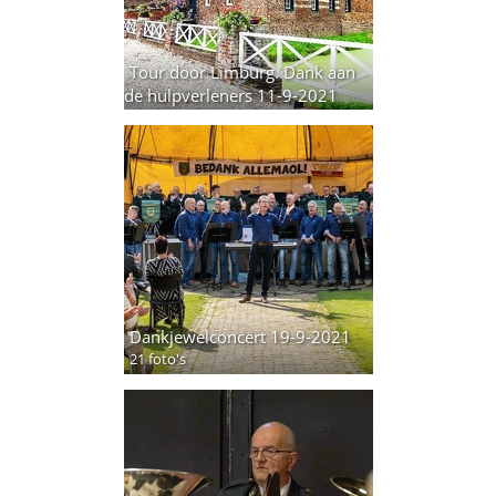
Tour door Limburg. Dank aan
de hulpverleners 11-9-2021
34 foto's
Dankjewelconcert 19-9-2021
21 foto's