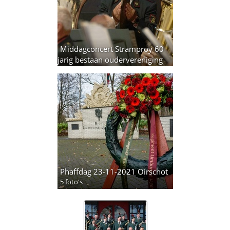
Middagconcert Stramproy 60
jarig bestaan oudervereniging
Willibrordus 28-10-2021
24 foto's
Phaffdag 23-11-2021 Oirschot
5 foto's