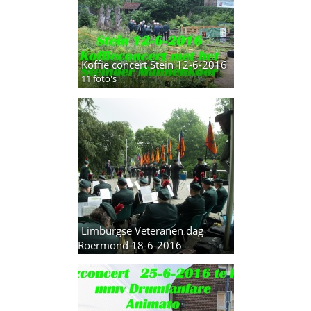
Koffie concert Stein 12-6-2016
11 foto's
Limburgse Veteranen dag
Roermond 18-6-2016
6 foto's