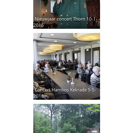
Nieuwjaar concert Thorn 10-1-
2016
11 foto's
Concert Hambos Kekrade 5-5-
2016
15 foto's