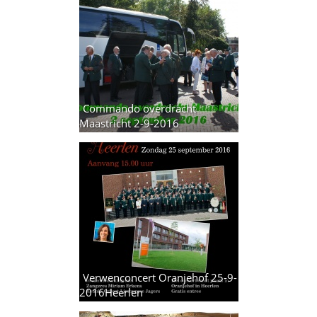
Commando overdracht
Maastricht 2-9-2016
14 foto's
Verwenconcert Oranjehof 25-9-
2016Heerlen
7 foto's