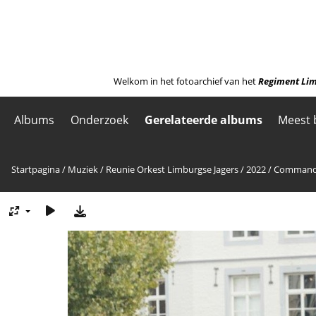
Welkom in het fotoarchief van het
Regiment Lim
Albums
Onderzoek
Gerelateerde albums
Meest 
Startpagina
/
Muziek
/
Reunie Orkest Limburgse Jagers
/
2022
/
Commando 