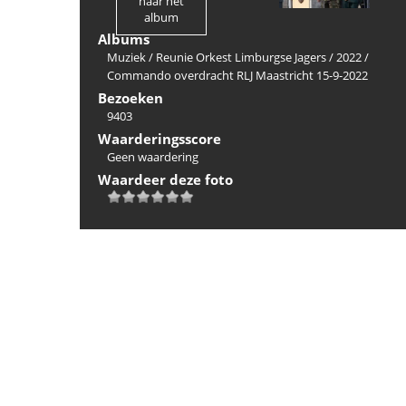
naar het
album
Albums
Muziek
/
Reunie Orkest Limburgse Jagers
/
2022
/
Commando overdracht RLJ Maastricht 15-9-2022
Bezoeken
9403
Waarderingsscore
Geen waardering
Waardeer deze foto