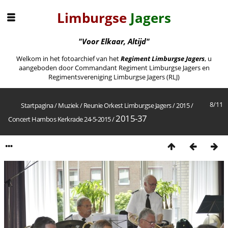
Limburgse
Jagers
"Voor Elkaar, Altijd"
Welkom in het fotoarchief van het
Regiment Limburgse Jagers
, u
aangeboden door Commandant Regiment Limburgse Jagers en
Regimentsvereniging Limburgse Jagers (RLJ)
8/11
Startpagina
/
Muziek
/
Reunie Orkest Limburgse Jagers
/
2015
/
2015-37
Concert Hambos Kerkrade 24-5-2015
/