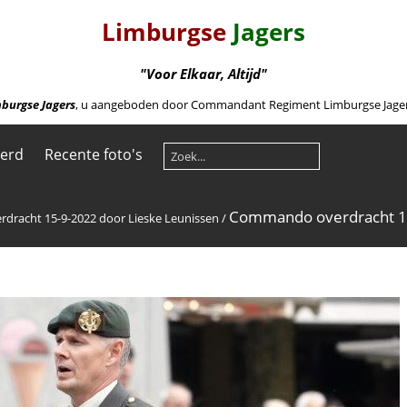
Limburgse
Jagers
"Voor Elkaar, Altijd"
burgse Jagers
, u aangeboden door Commandant Regiment Limburgse Jagers 
eerd
Recente foto's
Commando overdracht 15
racht 15-9-2022 door Lieske Leunissen
/