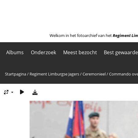
Welkom in het fotoarchief van het
Regiment Lim
Albums
Onderzoek
Meest bezocht
Best gewaard
Startpagina
/
Regiment Limburgse Jagers
/
Ceremonieel
/
Commando overd