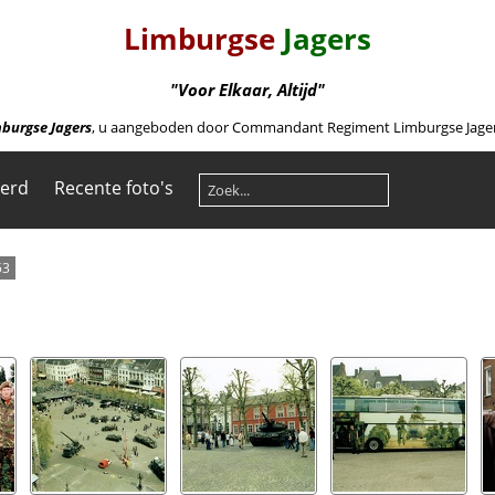
Limburgse
Jagers
"Voor Elkaar, Altijd"
burgse Jagers
, u aangeboden door Commandant Regiment Limburgse Jagers 
eerd
Recente foto's
53