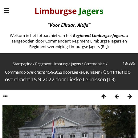
Limburgse
Jagers
"Voor Elkaar, Altijd"
Welkom in het fotoarchief van het
Regiment Limburgse Jagers
, u
aangeboden door Commandant Regiment Limburgse Jagers en
Regimentsvereniging Limburgse Jagers (RLJ)
13/336
Startpagina
/
Regiment Limburgse Jagers
/
Ceremonieel
/
Commando
Commando overdracht 15-9-2022 door Lieske Leunissen
/
overdracht 15-9-2022 door Lieske Leunissen (13)