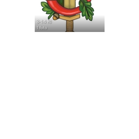
3-14 RI
1 foto