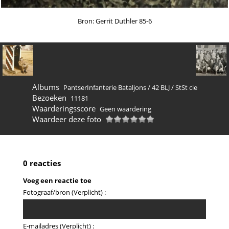
Bron: Gerrit Duthler 85-6
Albums
PantserInfanterie Bataljons
/
42 BLJ
/
StSt cie
Bezoeken
11181
Waarderingsscore
Geen waardering
Waardeer deze foto
0 reacties
Voeg een reactie toe
Fotograaf/bron (Verplicht) :
E-mailadres (Verplicht) :