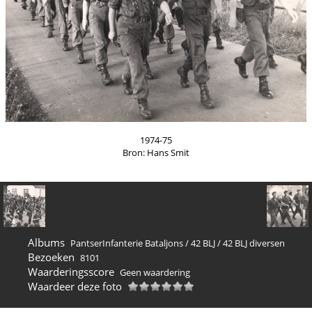
1974-75
Bron: Hans Smit
Albums
PantserInfanterie Bataljons
/
42 BLJ
/
42 BLJ diversen
Bezoeken
8101
Waarderingsscore
Geen waardering
Waardeer deze foto