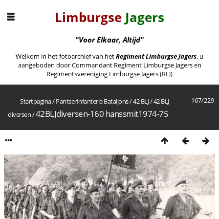
Limburgse
Jagers
"Voor Elkaar, Altijd"
Welkom in het fotoarchief van het
Regiment Limburgse Jagers
, u
aangeboden door Commandant Regiment Limburgse Jagers en
Regimentsvereniging Limburgse Jagers (RLJ)
167/229
Startpagina
/
PantserInfanterie Bataljons
/
42 BLJ
/
42 BLJ
42BLJdiversen-160 hanssmit1974-75
diversen
/