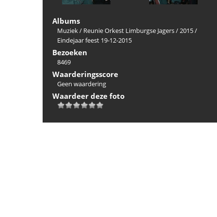
Albums
Muziek
/
Reunie Orkest Limburgse Jagers
/
2015
/
Eindejaar feest 19-12-2015
Bezoeken
8469
Waarderingsscore
Geen waardering
Waardeer deze foto