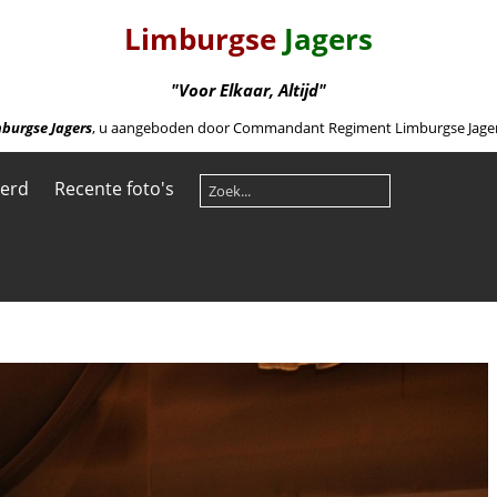
Limburgse
Jagers
"Voor Elkaar, Altijd"
burgse Jagers
, u aangeboden door Commandant Regiment Limburgse Jagers 
eerd
Recente foto's