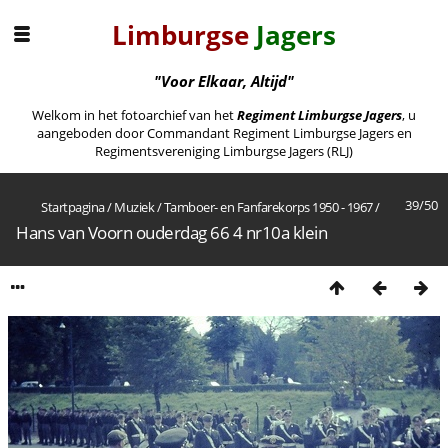
Limburgse
Jagers
"Voor Elkaar, Altijd"
Welkom in het fotoarchief van het
Regiment Limburgse Jagers
, u
aangeboden door Commandant Regiment Limburgse Jagers en
Regimentsvereniging Limburgse Jagers (RLJ)
39/50
Startpagina
/
Muziek
/
Tamboer- en Fanfarekorps 1950 - 1967
/
Hans van Voorn ouderdag 66 4 nr10a klein