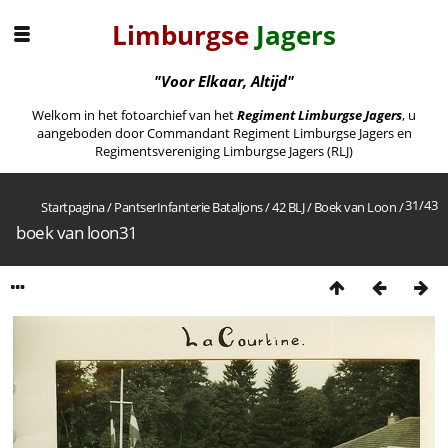
Limburgse
Jagers
"Voor Elkaar, Altijd"
Welkom in het fotoarchief van het
Regiment Limburgse Jagers
, u
aangeboden door Commandant Regiment Limburgse Jagers en
Regimentsvereniging Limburgse Jagers (RLJ)
31/43
Startpagina
/
PantserInfanterie Bataljons
/
42 BLJ
/
Boek van Loon
/
boek van loon31