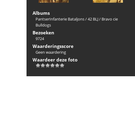
Albums
PantserInfanterie Bataljons
/
42 BLJ
/
Bravo cie
Bulldogs
Bezoeken
9724
Waarderingsscore
Geen waardering
Waardeer deze foto