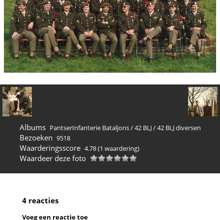
Albums
PantserInfanterie Bataljons
/
42 BLJ
/
42 BLJ diversen
Bezoeken
9518
Waarderingsscore
4.78
(1 waardering)
Waardeer deze foto
4 reacties
Voeg een reactie toe