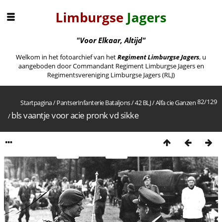
Limburgse
Jagers
"Voor Elkaar, Altijd"
Welkom in het fotoarchief van het
Regiment Limburgse Jagers
, u
aangeboden door Commandant Regiment Limburgse Jagers en
Regimentsvereniging Limburgse Jagers (RLJ)
82/129
Startpagina
/
PantserInfanterie Bataljons
/
42 BLJ
/
Alfa cie Ganzen
bls vaantje voor acie pronk vd sikke
/