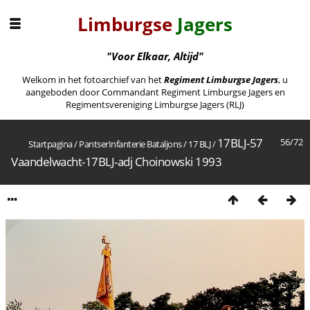
Limburgse
Jagers
"Voor Elkaar, Altijd"
Welkom in het fotoarchief van het
Regiment Limburgse Jagers
, u
aangeboden door Commandant Regiment Limburgse Jagers en
Regimentsvereniging Limburgse Jagers (RLJ)
17BLJ-57
56/72
Startpagina
/
PantserInfanterie Bataljons
/
17 BLJ
/
Vaandelwacht-17BLJ-adj Choinowski 1993